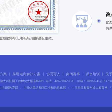
|
|
|
|
|
方案
跨境电商解决方案
协同育人
典阅赛事
师资培训
关
湖大科技园工程孵化大楼东栋409
电话：400-2089-5633
邮箱：300985741@163.co
/
/
/
共和国教育部
中华人民共和国工业和信息化部
中国职业教育与成人教育网